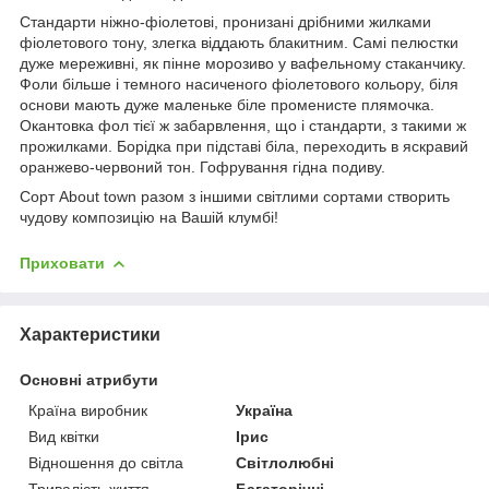
Стандарти ніжно-фіолетові, пронизані дрібними жилками
фіолетового тону, злегка віддають блакитним. Самі пелюстки
дуже мереживні, як пінне морозиво у вафельному стаканчику.
Фоли більше і темного насиченого фіолетового кольору, біля
основи мають дуже маленьке біле променисте плямочка.
Окантовка фол тієї ж забарвлення, що і стандарти, з такими ж
прожилками. Борідка при підставі біла, переходить в яскравий
оранжево-червоний тон. Гофрування гідна подиву.
Сорт About town разом з іншими світлими сортами створить
чудову композицію на Вашій клумбі!
Приховати
Характеристики
Основні атрибути
Країна виробник
Україна
Вид квітки
Ірис
Відношення до світла
Світлолюбні
Тривалість життя
Багаторічні