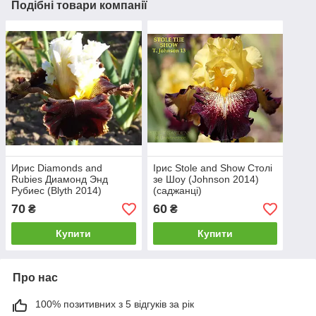
Подібні товари компанії
Ирис Diamonds and
Ірис Stole and Show Столі
Rubies Диамонд Энд
зе Шоу (Johnson 2014)
Рубиес (Blyth 2014)
(саджанці)
(саженцы)
70
60
₴
₴
Купити
Купити
Про нас
100% позитивних з 5 відгуків за рік