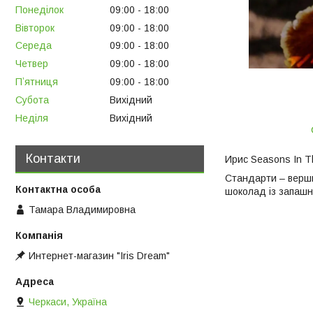
Понеділок
09:00
18:00
Вівторок
09:00
18:00
Середа
09:00
18:00
Четвер
09:00
18:00
Пʼятниця
09:00
18:00
Субота
Вихідний
Неділя
Вихідний
Контакти
Ирис Seasons In T
Стандарти – вершк
шоколад із запашн
Тамара Владимировна
Интернет-магазин "Iris Dream"
Черкаси, Україна