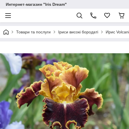
Интернет-магазин "Iris Dream"
Товари та послуги
Іриси високі бородаті
Ирис Volcan