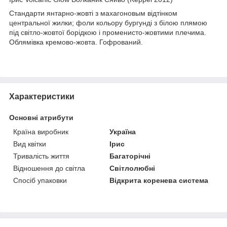
Стандарти
янтарно
-
жовті
з
махагоновым
відтінком
центральної
жилки
;
фоли
кольору
бургунді
з
білою
плямою
під
світло
-
жовтої
борідкою
і
променисто
-
жовтими
плечима
.
Облямівка
кремово
-
жовта
.
Гофрований
.
Характеристики
Основні атрибути
Країна виробник
Україна
Вид квітки
Ірис
Тривалість життя
Багаторічні
Відношення до світла
Світлолюбні
Спосіб упаковки
Відкрита коренева система