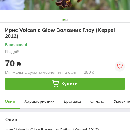
Ирис Volcanic Glow Волканик Глоу (Keppel
2012)
В наявності
Роздріб
70
₴
Мінімальна сума замовлення на сайті — 250 ₴
Купити
Опис
Характеристики
Доставка
Оплата
Умови п
Опис
Ірис Volcanic Glow Волканик Сяйво (Keppel 2012)