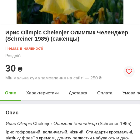
Ирис Olimpic Chelenjer Олимпик Челенджер
(Schreiner 1985) (саженцы)
Немає в наявності
Роздріб
30
₴
Мінімальна сума замовлення на сайті — 250 ₴
Опис
Характеристики
Доставка
Оплата
Умови п
Опис
Ирис Olimpic
Chelenjer
Олимпик Челенджер
(Schreiner 1985)
Ірис гофрований, воланчатый, ніжний. Стандарти крохмальні,
відтінку фрезії з кремом, донизу пелюстки набувають мідно-