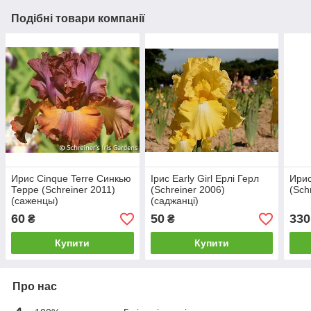
Подібні товари компанії
Ирис Cinque Terre Синкью
Ірис Early Girl Ерлі Герл
Ирис
Терре (Schreiner 2011)
(Schreiner 2006)
(Sch
(саженцы)
(саджанці)
60
50
330
₴
₴
Купити
Купити
Про нас