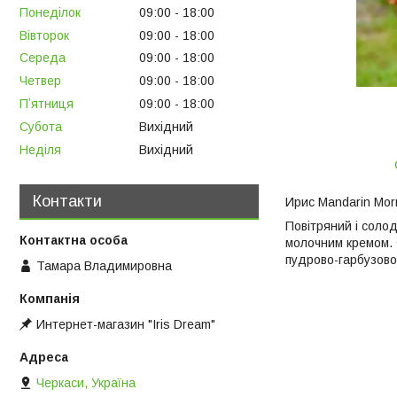
Понеділок
09:00
18:00
Вівторок
09:00
18:00
Середа
09:00
18:00
Четвер
09:00
18:00
Пʼятниця
09:00
18:00
Субота
Вихідний
Неділя
Вихідний
Контакти
Ирис Mandarin Mor
Повітряний і солод
молочним кремом. Ф
пудрово-гарбузово
Тамара Владимировна
Интернет-магазин "Iris Dream"
Черкаси, Україна