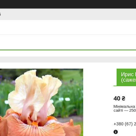
6
Ирис 
(саже
40 ₴
Мінімальна
сайті — 250
+380 (67) 