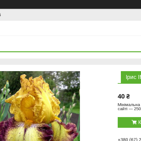
6
Ірис 
40 ₴
Мінімальна
сайті — 250
К
+380 (67) 