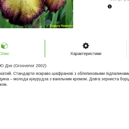
Опис
Характеристики
ф Ю Дэе (Grosvenor 2002)
окатий. Стандарти яскраво-шафранові з облепиховыми підпалинами
дина – молода кукурудза з ванільним кремом. Довга зерниста борі
ком.