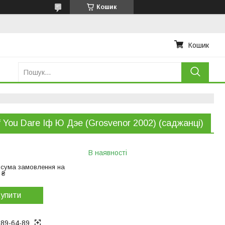
Кошик
Кошик
If You Dare Іф Ю Дэе (Grosvenor 2002) (саджанці)
В наявності
 сума замовлення на
 ₴
упити
289-64-89