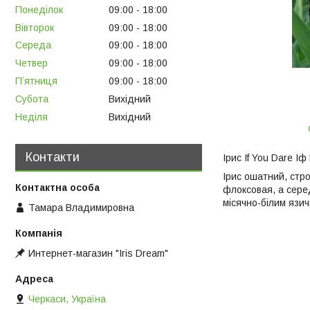
Понеділок
09:00
18:00
Вівторок
09:00
18:00
Середа
09:00
18:00
Четвер
09:00
18:00
Пʼятниця
09:00
18:00
Субота
Вихідний
Неділя
Вихідний
Контакти
Ірис If You Dare І
Ірис ошатний, стр
флоксовая, а сере
місячно-білим язич
Тамара Владимировна
Интернет-магазин "Iris Dream"
Черкаси, Україна