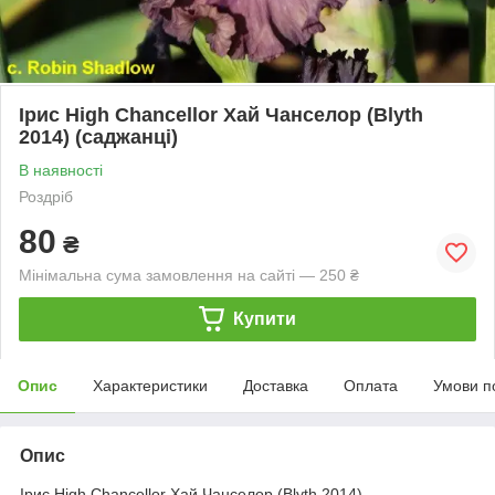
Ірис High Chancellor Хай Чанселор (Blyth
2014) (саджанці)
В наявності
Роздріб
80
₴
Мінімальна сума замовлення на сайті — 250 ₴
Купити
Опис
Характеристики
Доставка
Оплата
Умови п
Опис
Ірис High Chancellor Хай Чанселор (Blyth 2014)