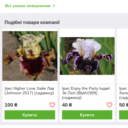
Всі умови повернення
Подібні товари компанії
Ірис Higher Love Хайе Лав
Ірис Enjoy the Party Інджії
Ірис
(Johnson 2017) (саджанці)
Зе Паті (Blyth1999)
Хали
(саджанці)
(сад
100
40
50
₴
₴
Купити
Купити