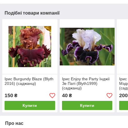
Подібні товари компанії
Ірис Burgundy Blaze (Blyth
Ірис Enjoy the Party Інджії
Ірис
2016) (саджанці)
Зе Паті (Blyth1999)
Мэдж
(саджанці)
(сад
150
40
200
₴
₴
Купити
Купити
Про нас