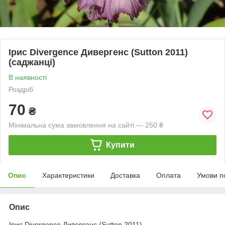
Ірис Divergence Дивергенс (Sutton 2011)
(саджанці)
В наявності
Роздріб
70
₴
Мінімальна сума замовлення на сайті — 250 ₴
Купити
Опис
Характеристики
Доставка
Оплата
Умови п
Опис
Ірис Divergence Дивергенс (Sutton 2011)