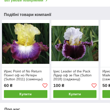
Всі умови повернення
Подібні товари компанії
Ирис Point of No Return
Ірис Leader of the Pack
Ирис
Поинт оф но Ретерн
Лідер оф зе Пак (Sutton
Майн
(Sutton 2011) (саженцы)
2018) (саджанці)
(саж
60
100
50
₴
₴
Купити
Купити
Про нас