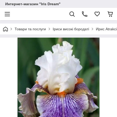
Интернет-магазин "Iris Dream"
Товари та послуги
Іриси високі бородаті
Ирис Atrakc