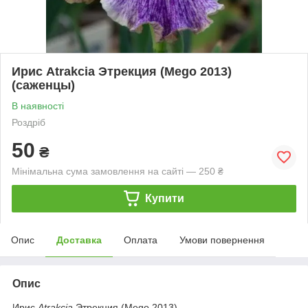
Ирис Atrakcia Этрекция (Mego 2013)
(саженцы)
В наявності
Роздріб
50
₴
Мінімальна сума замовлення на сайті — 250 ₴
Купити
Опис
Доставка
Оплата
Умови повернення
Опис
Ирис
Atrakcia
Этрекция (Mego 2013)