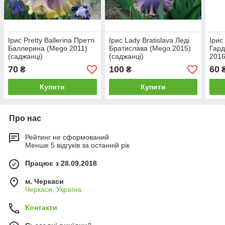
Ірис Pretty Ballerina Претті
Ірис Lady Bratislava Леді
Ірис
Баллерина (Mego 2011)
Братислава (Mego 2015)
Гард
(саджанці)
(саджанці)
2016
70
100
60
₴
₴
Купити
Купити
Про нас
Рейтинг не сформований
Менше 5 відгуків за останній рік
Працює з 28.09.2018
м. Черкаси
Черкаси, Україна
Контакти