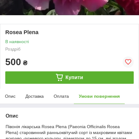
Rosea Plena
В наявності
Роздріб
500
₴
Купити
Опис
Доставка
Оплата
Умови повернення
Опис
Півонія лікарська Rosea Plena (Paeonia Officinalis Rosea
Plena) старовинний ранньоквітучий сорт із махровими квітами
яскраво -рожевого кольору, діаметром до 15 см, які згодом