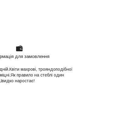
рмація для замовлення
дній.Квіти махрові, трояндоподібної
міцні.Як правило на стеблі один
.Швидко наростає!