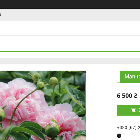
6
Manit
6 500 ₴
К
+380 (67) 