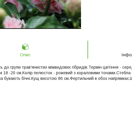
Опис
Інфо
 до групи трав'янистих міжвидових гібридів.Термін цвітіння - сере
 18 -20 см.Колір пелюсток - рожевий з кораловими тонами.Стебла 
дка бувають бічні.Кущ висотою 86 см.Фертильний в обох напрямках