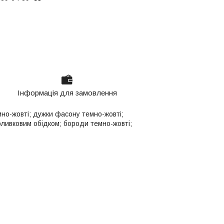
Інформація для замовлення
мно-жовті; дужки фасону темно-жовті;
-оливковим обідком; бороди темно-жовті;