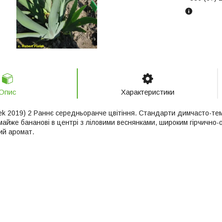
Опис
Характеристики
÷tek 2019) 2 Раннє середньоранче цвітіння. Стандарти димчасто-те
 майже бананові в центрі з ліловими веснянками, широким гірчично
ий аромат.