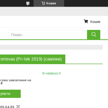
Кошик
Кошик
Portevas (Pi÷tek 2019) (сажінки)
В наявності
 сума замовлення на
 ₴
упити
289-64-89