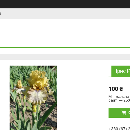
6
Ірис 
100 ₴
Мінімальна
сайті — 250
К
+380 (67) 