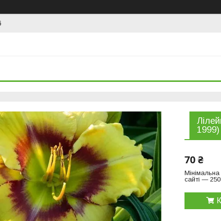
6
Лілей
1999)
70 ₴
Мінімальна
сайті — 250
К