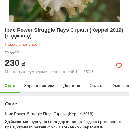
Ірис Power Struggle Пауэ Страгл (Keppel 2019)
(саджанці)
Немає в наявності
Роздріб
230
₴
Мінімальна сума замовлення на сайті — 250 ₴
Опис
Характеристики
Доставка
Оплата
Умови п
Опис
Ірис Power Struggle Пауэ Страгл (Keppel 2019)
Здіймаються пурпурові стандарти, дещо блідіше і рожевого до
країв, сірувато бежеві фоли з вогненно - червоними