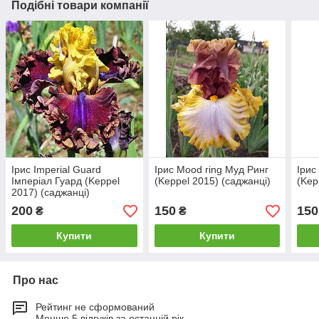
Подібні товари компанії
Ірис Imperial Guard
Ірис Mood ring Муд Ринг
Ірис
Імперіал Гуард (Keppel
(Keppel 2015) (саджанці)
(Kep
2017) (саджанці)
200
150
150
₴
₴
Купити
Купити
Про нас
Рейтинг не сформований
Менше 5 відгуків за останній рік