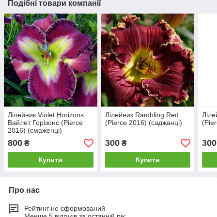
Подібні товари компанії
Лілейник Violet Horizons
Лілейник Rambling Red
Ліле
Вайлет Горізонс (Pierce
(Pierce 2016) (саджанці)
(Pie
2016) (смаженці)
800
300
300
₴
₴
Купити
Купити
Про нас
Рейтинг не сформований
Менше 5 відгуків за останній рік