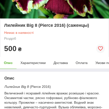
Лилейник Big 8 (Pierce 2016) (саженцы)
Немає в наявності
Роздріб
500
₴
Опис
Характеристики
Доставка
Оплата
Умови п
Опис
Лилейник Big 8
(Pierce 2016)
Величезний і яскравий лілейник вражає розкішшю і красою.
Оксамитові частки, рясно гофровані, рубіново-фіалкового
кольору. Прожилки – насичено-аметистові. Водний знак
невеликий, димчасто-пурпурний. Вузька облямівка, морозно-