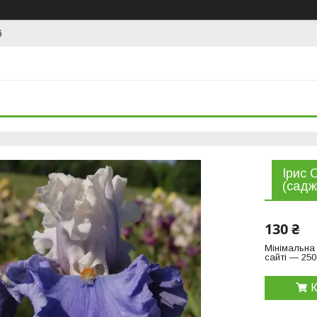
6
Ірис 
(садж
130 ₴
Мінімальна
сайті — 250
К