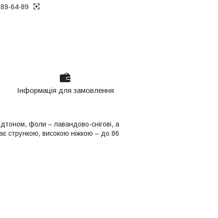
289-64-89
Інформація для замовлення
одтоном, фоли – лавандово-снігові, а
ає стрункою, високою ніжкою – до 86