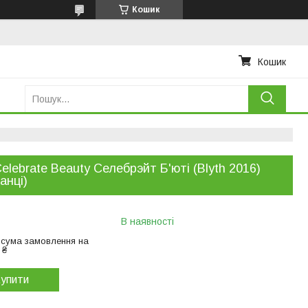
Кошик
Кошик
Celebrate Beauty Селебрэйт Б'юті (Blyth 2016)
анці)
В наявності
 сума замовлення на
 ₴
упити