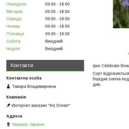
Понеділок
09:00
18:00
Вівторок
09:00
18:00
Середа
09:00
18:00
Четвер
09:00
18:00
Пʼятниця
09:00
18:00
Субота
Вихідний
Неділя
Вихідний
Контакти
Ірис Celebrate Bea
Сорт відрізняється
борідки злегка по
див.
Тамара Владимировна
Интернет-магазин "Iris Dream"
Черкаси, Україна