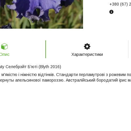
+380 (67) 
Опис
Характеристики
uty Селебрэйт Б'юті (Blyth 2016)
 м'якістю і ніжністю відтінків. Стандарти перламутрові з рожевим п
дернуты апельсинової памороззю. Австралійський бородатий ірис м